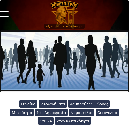
Ταξική ματιά στην Ιστορία
Γυναίκα
Ιδεολογήματα
Λαμπρούλης Γιώργος
Μητρότητα
Νέα Δημοκρατία
Νομοσχέδιο
Οικογένεια
ΣΥΡΙΖΑ
Υπογεννητικότητα