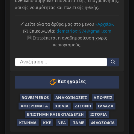
άνθρωπο-σύμβολο επαναστατικής επαγρύπνησης,
λαϊκής νομιμότητας και πολιτικής ηθικής.
🔗 Δείτε όλα τα άρθρα μας στο μενού
«Αρχείο».
✉️ Επικοινωνία:
demetriox1974@gmail.com
🆓 Επιτρέπεται η αναδημοσίευση χωρίς
περιορισμούς.
Κατηγορίες
ROVESPIEROS
ΑΝΑΚΟΙΝΏΣΕΙΣ
ΑΠΌΨΕΙΣ
ΑΦΙΕΡΏΜΑΤΑ
ΒΙΒΛΊΑ
ΔΙΕΘΝΉ
ΕΛΛΆΔΑ
ΕΠΙΣΤΉΜΗ ΚΑΙ ΕΚΠΑΊΔΕΥΣΗ
ΙΣΤΟΡΊΑ
ΚΊΝΗΜΑ
ΚΚΕ
ΝΈΑ
ΠΑΜΕ
ΦΙΛΟΣΟΦΊΑ