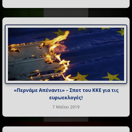
«Περνάμε Απέναντι» – Σποτ του ΚΚΕ για τις
ευρωεκλογές!
7 Μαΐου 2019