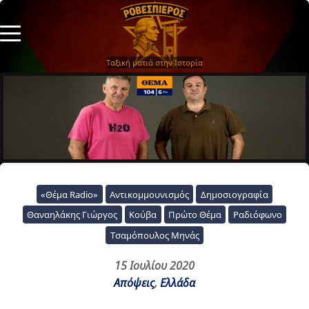
Ταξική ματιά στην Ιστορία
«Θέμα Radio»
Αντικομμουνισμός
Δημοσιογραφία
Θαναηλάκης Γιώργος
Κούβα
Πρώτο Θέμα
Ραδιόφωνο
Τσαμόπουλος Μηνάς
15 Ιουλίου 2020
Απόψεις
,
Ελλάδα