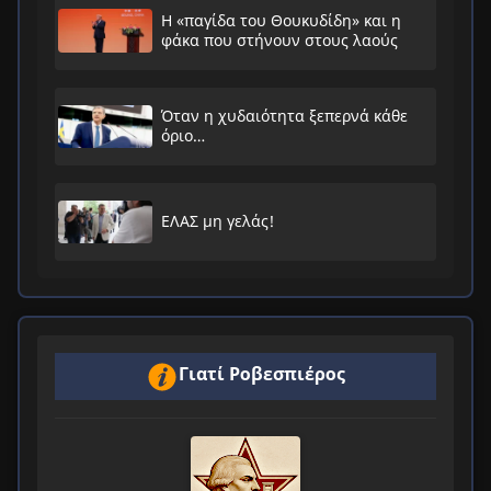
Η «παγίδα του Θουκυδίδη» και η
φάκα που στήνουν στους λαούς
Όταν η χυδαιότητα ξεπερνά κάθε
όριο…
ΕΛΑΣ μη γελάς!
Γιατί Ροβεσπιέρος