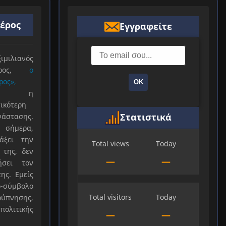
ιέρος
Εγγραφείτε
ιλιανός
ιέρος,
ο
ρος»,
ΟΚ
ξε η
ικότερη
Στατιστικά
νάστασης.
 σήμερα,
άξει την
Total views
Today
 της, δεν
—
—
ήσει τον
ης. Εμείς
-σύμβολο
Total visitors
Today
ύπνησης,
πολιτικής
—
—