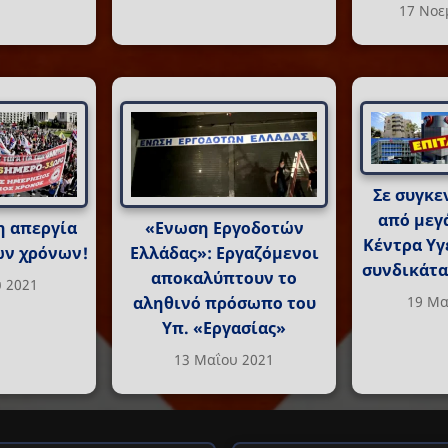
17 Νοε
Σε συγκε
από μεγ
η απεργία
«Ενωση Εργοδοτών
Κέντρα Υγ
ων χρόνων!
Ελλάδας»: Εργαζόμενοι
συνδικάτα
αποκαλύπτουν το
υ 2021
19 Μα
αληθινό πρόσωπο του
Υπ. «Εργασίας»
13 Μαΐου 2021