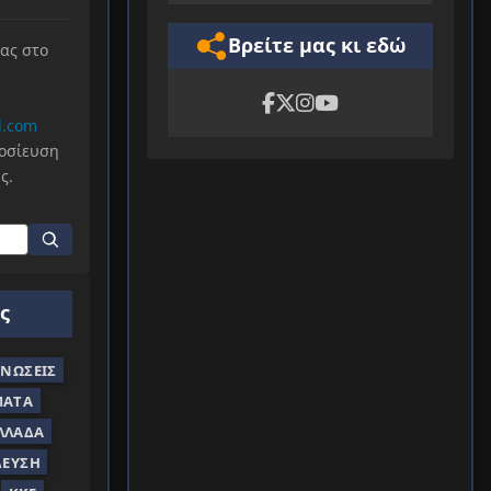
Βρείτε μας κι εδώ
μας στο
l.com
μοσίευση
ς.
ς
ΝΏΣΕΙΣ
ΜΑΤΑ
ΛΛΆΔΑ
ΔΕΥΣΗ