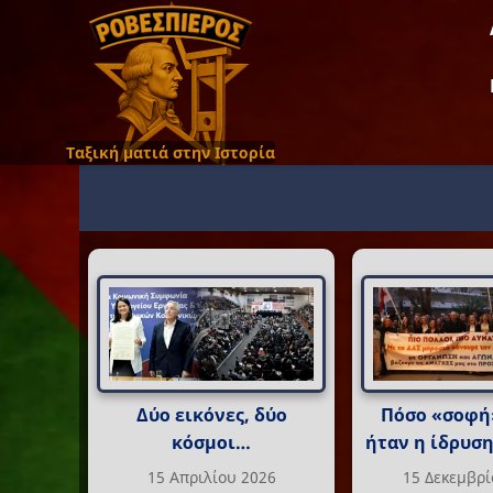
Ταξική ματιά στην Ιστορία
Δύο εικόνες, δύο
Πόσο «σοφή
κόσμοι…
ήταν η ίδρυσ
15 Απριλίου 2026
15 Δεκεμβρί