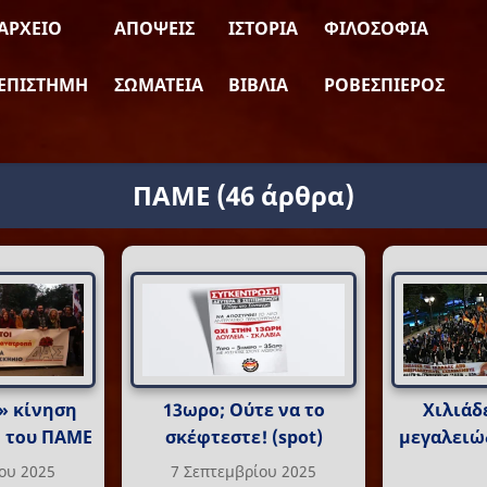
ΑΡΧΕΊΟ
ΑΠΌΨΕΙΣ
ΙΣΤΟΡΊΑ
ΦΙΛΟΣΟΦΊΑ
ΕΠΙΣΤΉΜΗ
ΣΩΜΑΤΕΊΑ
ΒΙΒΛΊΑ
ΡΟΒΕΣΠΙΈΡΟΣ
ΠΑΜΕ
(46 άρθρα)
» κίνηση
13ωρο; Ούτε να το
Χιλιάδ
η του ΠΑΜΕ
σκέφτεστε! (spot)
μεγαλειώ
ου 2025
7 Σεπτεμβρίου 2025