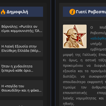
Δημοφιλή
Γιατί Ροβεσπ
Βάρναλης: «Ρωτάτε αν
Ο Μαξιμ
είμαι κομμουνιστής; Όλο
Ροβεσπ
τα ίδια θα λέμε;»
«αδιάφθο
υπήρ
Η Λαϊκή Εξουσία στην
εμβληματ
Ελεύθερη Ελλάδα (Μέρος
μορφή της Γαλλικής Επα
Α’)
Κι όμως, η αστική τάξη
προκειμένου να διαφυλ
Όταν η χυδαιότητα
ξεπερνά κάθε όριο…
εξουσία και τα προνόμιά
διστάζει να συκοφαντ
σπουδαιότερο εκφραστή τ
Η «παγίδα του
τιμούμε τον άνθρωπο
Θουκυδίδη» και η φάκα
επαναστατικής επαγρ
που στήνουν στους
λαϊκής νομιμότητας και 
λαούς
ηθικής.