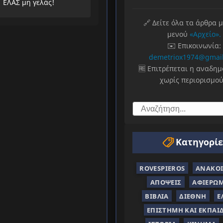
ΕΛΑΣ μη γελάς!
🔗 Δείτε όλα τα άρθρα 
μενού
«Αρχείο».
✉️ Επικοινωνία:
demetriox1974@gmai
🆓 Επιτρέπεται η αναδη
χωρίς περιορισμού
Κατηγορίε
ROVESPIEROS
ΑΝΑΚΟΙ
ΑΠΌΨΕΙΣ
ΑΦΙΕΡΏ
ΒΙΒΛΊΑ
ΔΙΕΘΝΉ
Ε
ΕΠΙΣΤΉΜΗ ΚΑΙ ΕΚΠΑΊ