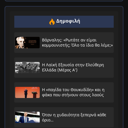
Δημοφιλή
Βάρναλης: «Ρωτάτε αν είμαι
κομμουνιστής; Όλο τα ίδια θα λέμε;»
Η Λαϊκή Εξουσία στην Ελεύθερη
Ελλάδα (Μέρος Α’)
Η «παγίδα του Θουκυδίδη» και η
φάκα που στήνουν στους λαούς
Όταν η χυδαιότητα ξεπερνά κάθε
όριο…