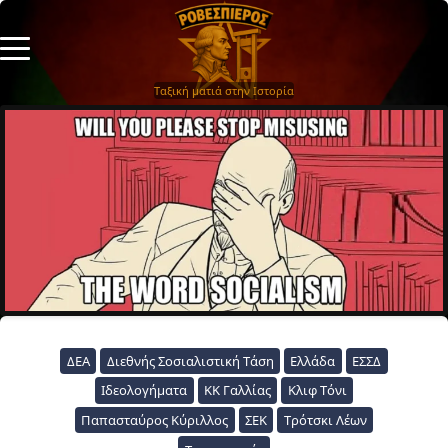
Ταξική ματιά στην Ιστορία
ΔΕΑ
Διεθνής Σοσιαλιστική Τάση
Ελλάδα
ΕΣΣΔ
Ιδεολογήματα
ΚΚ Γαλλίας
Κλιφ Τόνι
Παπασταύρος Κύριλλος
ΣΕΚ
Τρότσκι Λέων