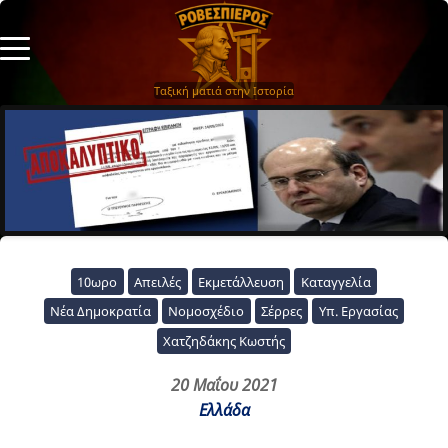
Ταξική ματιά στην Ιστορία
10ωρο
Απειλές
Εκμετάλλευση
Καταγγελία
Νέα Δημοκρατία
Νομοσχέδιο
Σέρρες
Υπ. Εργασίας
Χατζηδάκης Κωστής
20 Μαΐου 2021
Ελλάδα