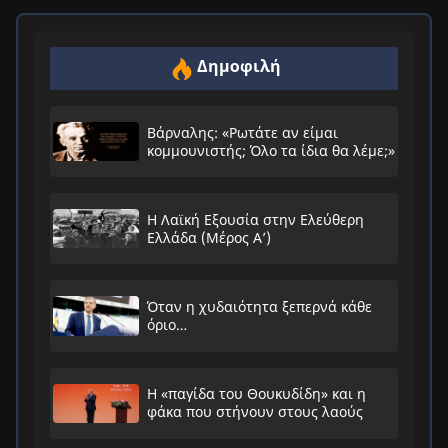
Δημοφιλή
Βάρναλης: «Ρωτάτε αν είμαι
κομμουνιστής; Όλο τα ίδια θα λέμε;»
Η Λαϊκή Εξουσία στην Ελεύθερη
Ελλάδα (Μέρος Α’)
Όταν η χυδαιότητα ξεπερνά κάθε
όριο…
Η «παγίδα του Θουκυδίδη» και η
φάκα που στήνουν στους λαούς