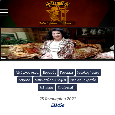
Ταξική ματιά στην Ιστορία
Αξιόγλου Λένα
Βιασμός
Γυναίκα
Ιδεολογήματα
Λάρισα
Μπεκατώρου Σοφία
Νέα Δημοκρατία
Σεξισμός
Συνέντευξη
25 Ιανουαρίου 2021
Ελλάδα