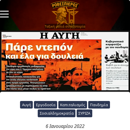
Ταξική ματιά στην Ιστορία
Αυγή
Εργοδοσία
Καπιταλισμός
Πανδημία
Σοσιαλδημοκρατία
ΣΥΡΙΖΑ
6 Ιανουαρίου 2022