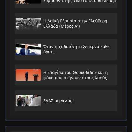
κομμουνιστής; Όλο τα ίδια θα λέμε;»
Η Λαϊκή Εξουσία στην Ελεύθερη
Ελλάδα (Μέρος Α’)
Όταν η χυδαιότητα ξεπερνά κάθε
όριο…
Η «παγίδα του Θουκυδίδη» και η
φάκα που στήνουν στους λαούς
ΕΛΑΣ μη γελάς!