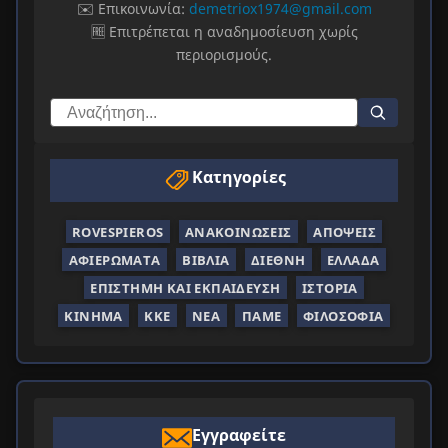
✉️ Επικοινωνία:
demetriox1974@gmail.com
🆓 Επιτρέπεται η αναδημοσίευση χωρίς
περιορισμούς.
Κατηγορίες
ROVESPIEROS
ΑΝΑΚΟΙΝΏΣΕΙΣ
ΑΠΌΨΕΙΣ
ΑΦΙΕΡΏΜΑΤΑ
ΒΙΒΛΊΑ
ΔΙΕΘΝΉ
ΕΛΛΆΔΑ
ΕΠΙΣΤΉΜΗ ΚΑΙ ΕΚΠΑΊΔΕΥΣΗ
ΙΣΤΟΡΊΑ
ΚΊΝΗΜΑ
ΚΚΕ
ΝΈΑ
ΠΑΜΕ
ΦΙΛΟΣΟΦΊΑ
Εγγραφείτε