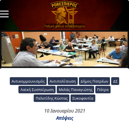
Ταξική ματιά στην Ιστορία
Αντικομμουνισμός
Αντιπολίτευση
Δήμος Πατρέων
ΔΣ
Λαϊκή Συσπείρωση
Μελάς Παναγιώτης
Πάτρα
Πελετίδης Κώστας
Συκοφαντία
10 Ιανουαρίου 2021
Απόψεις