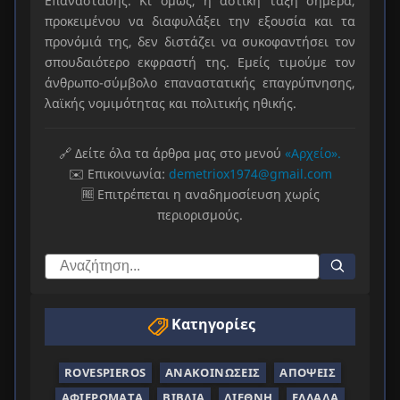
Επανάστασης. Κι όμως, η αστική τάξη σήμερα,
προκειμένου να διαφυλάξει την εξουσία και τα
προνόμιά της, δεν διστάζει να συκοφαντήσει τον
σπουδαιότερο εκφραστή της. Εμείς τιμούμε τον
άνθρωπο-σύμβολο επαναστατικής επαγρύπνησης,
λαϊκής νομιμότητας και πολιτικής ηθικής.
🔗 Δείτε όλα τα άρθρα μας στο μενού
«Αρχείο».
✉️ Επικοινωνία:
demetriox1974@gmail.com
🆓 Επιτρέπεται η αναδημοσίευση χωρίς
περιορισμούς.
Κατηγορίες
ROVESPIEROS
ΑΝΑΚΟΙΝΏΣΕΙΣ
ΑΠΌΨΕΙΣ
ΑΦΙΕΡΏΜΑΤΑ
ΒΙΒΛΊΑ
ΔΙΕΘΝΉ
ΕΛΛΆΔΑ