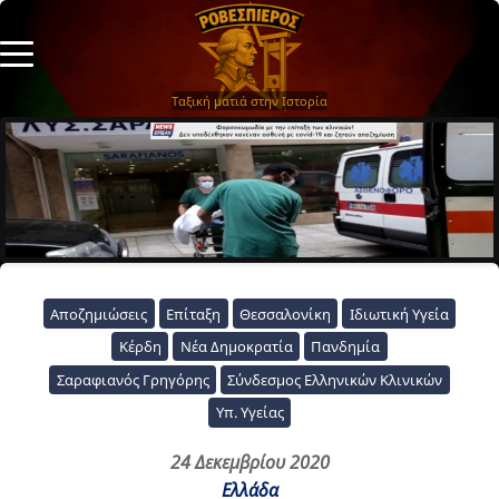
Ταξική ματιά στην Ιστορία
Αποζημιώσεις
Επίταξη
Θεσσαλονίκη
Ιδιωτική Υγεία
Κέρδη
Νέα Δημοκρατία
Πανδημία
Σαραφιανός Γρηγόρης
Σύνδεσμος Ελληνικών Κλινικών
Υπ. Υγείας
24 Δεκεμβρίου 2020
Ελλάδα