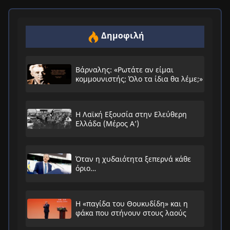
Δημοφιλή
Βάρναλης: «Ρωτάτε αν είμαι
κομμουνιστής; Όλο τα ίδια θα λέμε;»
Η Λαϊκή Εξουσία στην Ελεύθερη
Ελλάδα (Μέρος Α’)
Όταν η χυδαιότητα ξεπερνά κάθε
όριο…
Η «παγίδα του Θουκυδίδη» και η
φάκα που στήνουν στους λαούς