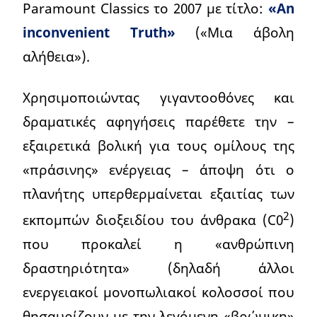
Paramount Classics το 2007 με τίτλο:
«An
inconvenient Truth»
(«Μια άβολη
αλήθεια»).
Χρησιμοποιώντας γιγαντοοθόνες και
δραματικές αφηγήσεις παρέθετε την –
εξαιρετικά βολική για τους ομίλους της
«πράσινης» ενέργειας – άποψη ότι ο
πλανήτης υπερθερμαίνεται εξαιτίας των
2
εκπομπών διοξειδίου του άνθρακα (C0
)
που προκαλεί η «ανθρώπινη
δραστηριότητα» (δηλαδή άλλοι
ενεργειακοί μονοπωλιακοί κολοσσοί που
θησαυρίζουν με την λεγόμενη «βρώμικη»