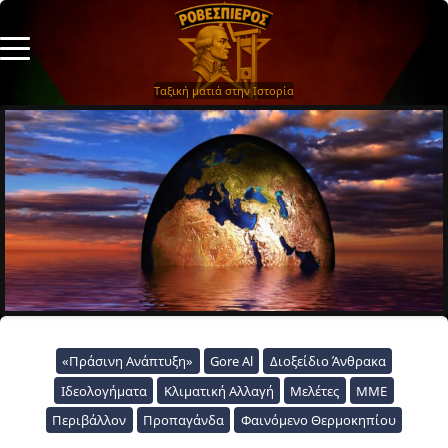
Ταξική ματιά στην Ιστορία
«Πράσινη Ανάπτυξη»
Gore Al
Διοξείδιο Άνθρακα
Ιδεολογήματα
Κλιματική Αλλαγή
Μελέτες
ΜΜΕ
Περιβάλλον
Προπαγάνδα
Φαινόμενο Θερμοκηπίου