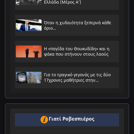
Ελλάδα (Μέρος Α’)
Όταν η χυδαιότητα ξεπερνά κάθε
όριο…
Η «παγίδα του Θουκυδίδη» και η
φάκα που στήνουν στους λαούς
Για το τραγικό γεγονός με τις δύο
17χρονες μαθήτριες στην
Ηλιούπολη
Γιατί Ροβεσπιέρος