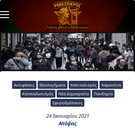
Ταξική ματιά στην Ιστορία
Αντιφάσεις
Ιδεολογήματα
Καπιταλισμός
Καραντίνα
Καταναλωτισμός
Νέα Δημοκρατία
Πανδημία
Σφυροδρέπανος
24 Ιανουαρίου 2021
Απόψεις