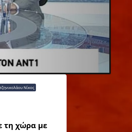
τζηνικολάου Νίκος
 τη χώρα με