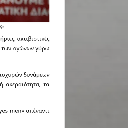
ς»
ήριες, ακτιβιστικές
ση των αγώνων γύρω
ή ισχυρών δυνάμεων
ή ακεραιότητα, τα
«yes men» απέναντι