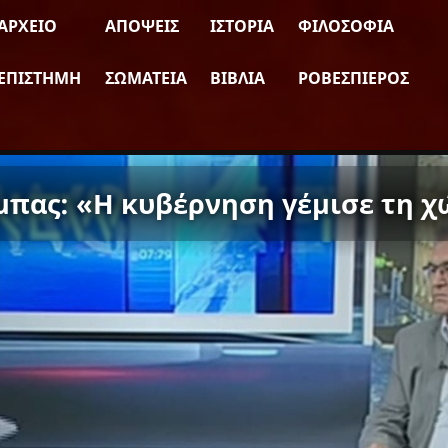
ΑΡΧΕΊΟ
ΑΠΌΨΕΙΣ
ΙΣΤΟΡΊΑ
ΦΙΛΟΣΟΦΊΑ
ΕΠΙΣΤΉΜΗ
ΣΩΜΑΤΕΊΑ
ΒΙΒΛΊΑ
ΡΟΒΕΣΠΙΈΡΟΣ
ας: «Η κυβέρνηση γέμισε τη χώ