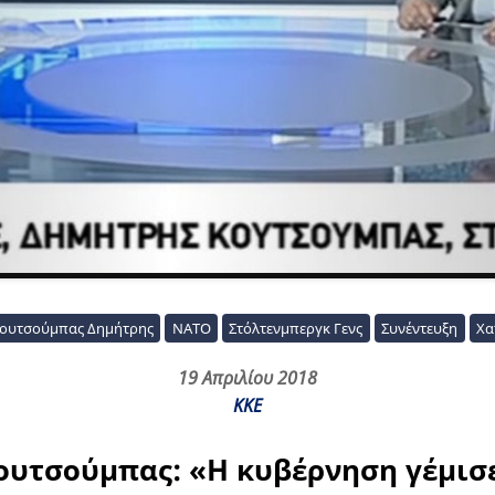
ουτσούμπας Δημήτρης
ΝΑΤΟ
Στόλτενμπεργκ Γενς
Συνέντευξη
Χα
19 Απριλίου 2018
ΚΚΕ
ουτσούμπας: «Η κυβέρνηση γέμισε