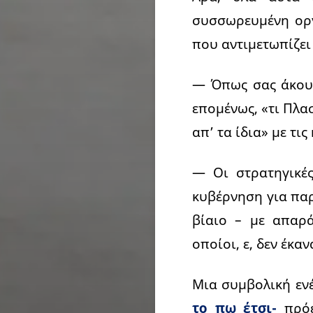
συσσωρευμένη οργ
που αντιμετωπίζει
— Όπως σας άκουσ
επομένως, «τι Πλα
απ’ τα ίδια» με τι
— Οι στρατηγικές
κυβέρνηση για παρ
βίαιο – με απαρ
οποίοι, ε, δεν έκαν
Μια συμβολική ενέ
το πω έτσι-
πρό