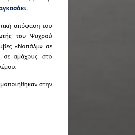
Ναγκασάκι
.
ωπική απόφαση του
ρωτής του Ψυχρού
μβες «Ναπάλμ» σε
, σε αμάχους, στο
λέμου.
ιμοποιήθηκαν στην